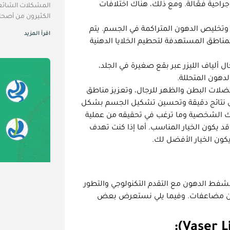
جراحية فعّالة. ومع ذلك، هناك اختلافات
المشكلات الشائعة 
الكثيرون من أصحاب
يت وتخليص الدهون المتراكمة في الجسم. يتم
اقرأ المزيد
لمناطق المستهدفة لتحطيم الخلايا الدهنية
خال ألياف الليزر عبر بقع صغيرة في الجلد،
الدهون المتحللة.
لات البطن والظهر للرجال، وتعزيز مناطق
حقيق نتائج دقيقة وتحسين تشكيل الجسم بشكل
هدافك الشخصية وما ترغب في تحقيقه من عملية
 يكون الخيار المناسب. أما إذا كنت تهدف
يكون الخيار الأفضل لك.
 لشفط الدهون مع التقدم التكنولوجي والتطور
ع دون مضاعفات. وفيما يلي نستعرض بعض