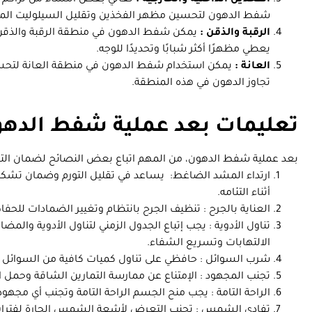
الفخذين الداخلية والخارجية :
تعاني بعض النساء من تراكم 
شفط الدهون لتحسين مظهر الفخذين وتقليل السيلوليت المر
الرقبة والذقن :
يمكن شفط الدهون في منطقة الرقبة والذقن ل
يعطي مظهرًا أكثر شبابًا وتحديدًا للوجه.
العانة :
يمكن استخدام شفط الدهون في منطقة العانة لتحسين
تجاوز الدهون في هذه المنطقة.
تعليمات بعد عملية شفط الده
بعد عملية شفط الدهون، من المهم اتباع بعض النصائح لضمان الت
ارتداء المشد الضاغط: يساعد في تقليل التورم وضمان تشكي
أثناء التئامه.
العناية بالجرح : تنظيف الجرح بانتظام وتغيير الضمادات للح
تناول الأدوية : يجب إتباع الجدول الزمني لتناول الأدوية والم
الالتهابات وتسريع الشفاء.
شرب السوائل : حافظي على تناول كميات كافية من السوائل لت
تجنب المجهود : الإمتناع عن ممارسة التمارين الشاقة وحمل الأ
الراحة التامة : يجب منح الجسم الراحة التامة وتجنب أي مجهو
تفادي الشمس : تجنب التعرض لأشعة الشمس الحارة لفترات ط