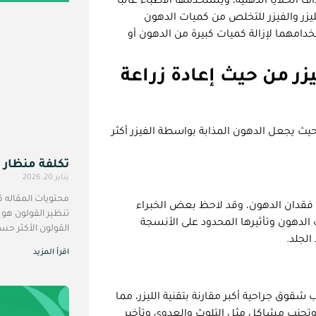
ف الخلايا الدهنية، ويستخدمها الأطباء غالبًا
ليزر والفيزر للتخلص من كميات الدهون
مهما لإزالة كميات كبيرة من الدهون أو
زر من حيث إعادة زراعة
 حيث يجعل الدهون المذابة بواسطة الفيزر أكثر
تكلفة منظار ال
يناير 20, 2026
محتويات المقاله 
د فقدان الدهون، وقد لاحظ بعض الخبراء
تنظير القولون ه
 الدهون وتأثيرها المحدود على الأنسجة
القولون الأكثر حس
الجلد.
اقرأ المزيد
قوق جراحية أكبر مقارنة بتقنية الليزر، مما
 وتجنب مشاكل مثل التلوث والعدوى وتأخير