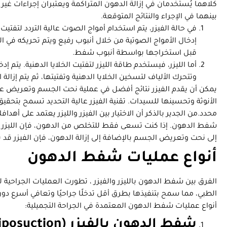
كلاهما يُستخدمان في إزالة الدهون المتراكمة ويعتبران إجراءات غير 
بينهما في الإجراء والنتائج المتوقعة.
في حالة الفيزر، يتم استخدام أمواج الصوت عالية التردد لتفت
إدخال الأمواج الصوتية من خلال أنبوب رفيع ويتم تحريكه في ا
قبل استخراجها بواسطة أنبوب شفط.
أما الليزر، فيستخدم طاقة الليزر لتفتيت الخلايا الدهنية. يتم إد
وتتحرك الألياف لتسخين الخلايا الدهنية وتفتيتها، ثم يتم إزالة 
يمكن أن يقدم الفيزر نتائج أفضل في عملية نحت الجسم وتعريض عض
الأنوثة وتحسينها للسيدات. تقنية الفيزر عالية التحديد تسمح بت
محدد.
من الجدير بالذكر أن الاختيار بين الفيزر والليزر يعتمد على أ
شفط الدهون. إذا كنت تسعى فقط للتخلص من الدهون، فإن الليزر قد
إلى نحت وتعريض الجسم بالإضافة إلى إزالة الدهون، فإن الفيزر قد 
أنواع عمليات شفط الدهون
الفرق بين شفط الدهون بالليزر والفيزر ، تطورت العمليات الجراحية
الطبي، مما سمح بتنفيذها بطرق أقل تدخلًا جراحيًا وتعافي أسر
أنواع عمليات شفط الدهون المعتمدة في الجراحة التجميلية:
شفط الدهون بالفيزر (Vaser Liposuction):