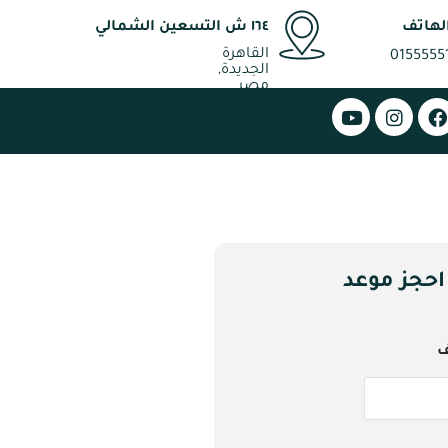
لهاتف
١٦٤ ش التسعين الشمالي
القاهرة
0155555
الجديدة,
مصر
احجز موعد
ف