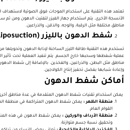
تعتمد هذه التقنية على استخدام الموجات فوق الصوتية لاستهداف الخلا
الأنسجة الأخرى. يتم استخدام جهاز الفيزر لتفتيت الدهون ومن ثم س
مناطق مختلفة مثل الرقبة، والوجه، والذقن، والذراعين.
شفط الدهون بالليزر (Laser Liposuction):
تستخدم هذه التقنية طاقة الليزر الساخنة لإذابة الدهون وتحويلها من
عملية شفطها وسحبها خارج الجسم. يتم تنفيذ العملية تحت تأثير 
مناطق مثل البطن، والذراعين، والفخذين. بالإضافة إلى شفط الدهون، 
وإعادة شبابها بفضل تحفيز إنتاج الكولاجين.
أماكن شفط الدهون
يمكن استخدام تقنيات شفط الدهون المتقدمة في عدة مناطق أخرى
منطقة الظهر :
يمكن شفط الدهون المتراكمة في منطقة ا
القوام العام.
منطقة الأرداف والوركين :
يمكن شفط الدهون في هذه المنط
وتحقيق نسبة جسم متوازنة.