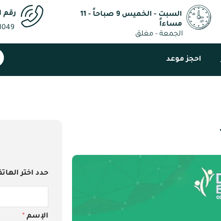
رقم ا
السبت - الخميس 9 صباحاً - 11
مساءاً
1049
الجمعة - مغلق
احجز موعد
حدد اختر الهات
الإسم
*