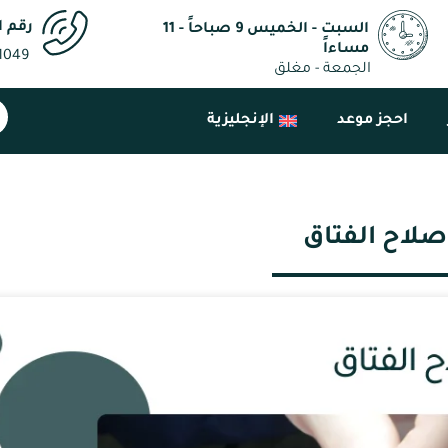
رقم ا
السبت - الخميس 9 صباحاً - 11
مساءاً
1049
الجمعة - مغلق
احجز موعد
الإنجليزية
صلاح الفتاق