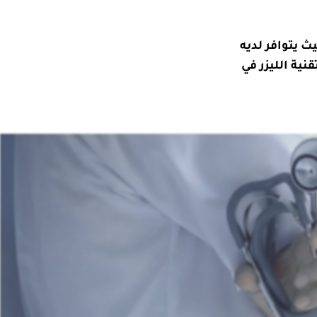
ث يتوافر لديه
نية الليزر في