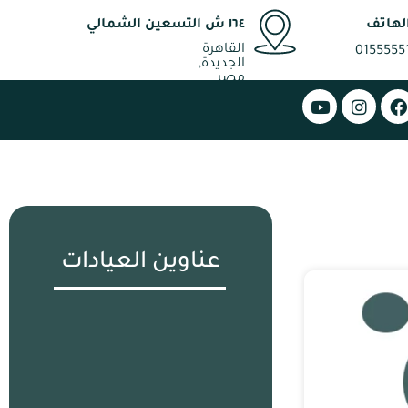
لهاتف
١٦٤ ش التسعين الشمالي
القاهرة
0155555
الجديدة,
مصر
عناوين العيادات